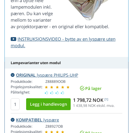
enn å bytte hele
lampemodulen inkl.
pæren. Du kan velge
mellom to varianter
av projektorpærer - en original eller kompatibel.
INSTRUKSJONSVIDEO - bytte av en lyspære uten
modul.
Lampevarianter uten modul
ORIGINAL
lyspære PHILIPS-UHP
Produktkode:
Z88889OOB
Projeksjonskvalitet:
På lager
Pålitelighet:
1 798,72 NOK
[1]
1 438,98
NOK ekskl. mva.
KOMPATIBEL
lyspære
Produktkode:
Z88927OB
Projeksjonskvalitet: