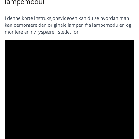
lampemodul
I denne korte instruksjonsvideoen kan du se hvordan man
kan demontere den originale lampen fra lampemodulen og
montere en ny lyspære i stedet for.