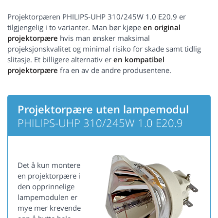
Projektorpæren PHILIPS-UHP 310/245W 1.0 E20.9 er
tilgjengelig i to varianter. Man bør kjøpe
en original
projektorpære
hvis man ønsker maksimal
projeksjonskvalitet og minimal risiko for skade samt tidlig
slitasje. Et billigere alternativ er
en kompatibel
projektorpære
fra en av de andre produsentene.
Projektorpære uten lampemodul
PHILIPS-UHP 310/245W 1.0 E20.9
Det å kun montere
en projektorpære i
den opprinnelige
lampemodulen er
mye mer krevende