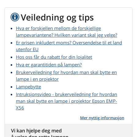
Veiledning og tips
Hva er forskjellen mellom de forskjellige
lampevariantene? Hvilken variant skal jeg velge?
Er prisen inkludert moms? Oversendelse til et land
utenfor EU
Hos oss får du rabatt for din lojalitet
Hva er garantitiden på lampen?
Brukerveiledning for hvordan man skal bytte en
lampe i en projektor
Lampebytte
Intruksjonsvideo - brukerveiledning for hvordan
man skal bytte en lampe i projektor Epson EMP-
X56
Mer nyttig informasjon
Vi kan hjelpe deg med