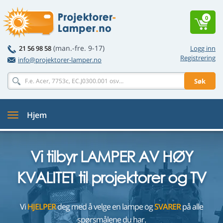
0
(man.-fre. 9-17)
21 56 98 58
Logg inn
Registrering
info@projektorer-lamper.no
Søk
Hjem
Vi tilbyr LAMPER AV HØY
KVALITET til projektorer og TV
Vi
HJELPER
deg med å velge en lampe og
SVARER
på alle
spørsmålene du har.