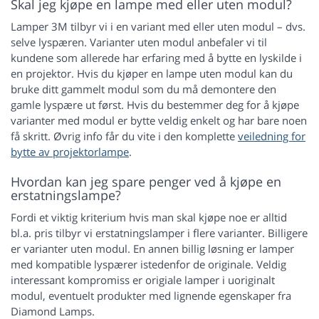
Skal jeg kjøpe en lampe med eller uten modul?
Lamper 3M tilbyr vi i en variant med eller uten modul – dvs.
selve lyspæren. Varianter uten modul anbefaler vi til
kundene som allerede har erfaring med å bytte en lyskilde i
en projektor. Hvis du kjøper en lampe uten modul kan du
bruke ditt gammelt modul som du må demontere den
gamle lyspære ut først. Hvis du bestemmer deg for å kjøpe
varianter med modul er bytte veldig enkelt og har bare noen
få skritt. Øvrig info får du vite i den komplette
veiledning for
bytte av projektorlampe
.
Hvordan kan jeg spare penger ved å kjøpe en
erstatningslampe?
Fordi et viktig kriterium hvis man skal kjøpe noe er alltid
bl.a. pris tilbyr vi erstatningslamper i flere varianter. Billigere
er varianter uten modul. En annen billig løsning er lamper
med kompatible lyspærer istedenfor de originale. Veldig
interessant kompromiss er origiale lamper i uoriginalt
modul, eventuelt produkter med lignende egenskaper fra
Diamond Lamps.