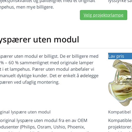
jeksjonskvalitet og pålitelighet med et originalt
lysstyrke s
mpehus, men mye billigere.
Velg projektorlampe
yspærer uten modul
pærer uten modul er billigst. De er billigere med
Lav pris
 % – 60 % sammenlignet med originale lamper
t i et lampehus. Pærer uten modul anbefaler vi
 manuelt dyktige kunder. Det er enkelt å ødelegge
spæren ved ufaglig montering.
iginal lyspære uten modul
Kompatibel
 original lyspære uten modul fra en av OEM
Kompatible 
odusenter (Philips, Osram, Ushio, Phoenix,
projektorer