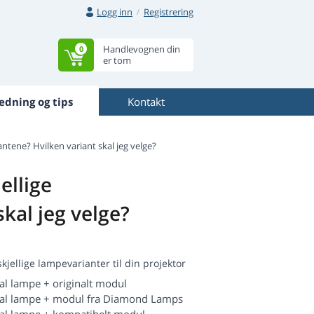
Logg inn
Registrering
Handlevognen din
0
er tom
edning og tips
Kontakt
antene? Hvilken variant skal jeg velge?
ellige
kal jeg velge?
skjellige lampevarianter til din projektor
nal lampe + originalt modul
nal lampe + modul fra Diamond Lamps