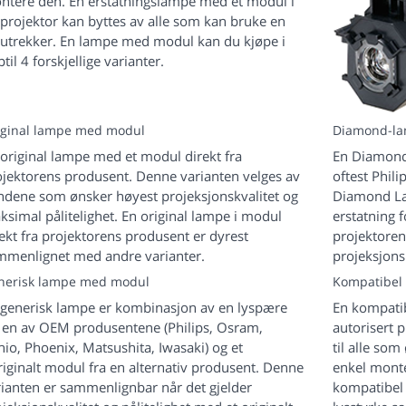
ntere den. En erstatningslampe med et modul i
projektor kan byttes av alle som kan bruke en
rutrekker. En lampe med modul kan du kjøpe i
til 4 forskjellige varianter.
iginal lampe med modul
Diamond-l
 original lampe med et modul direkt fra
En Diamond-
ojektorens produsent. Denne varianten velges av
oftest Phili
ndene som ønsker høyest projeksjonskvalitet og
Diamond La
simal pålitelighet. En original lampe i modul
erstatning 
ekt fra projektorens produsent er dyrest
projektoren
mmenlignet med andre varianter.
projeksjonsk
nerisk lampe med modul
Kompatibel
 generisk lampe er kombinasjon av en lyspære
En kompati
a en av OEM produsentene (Philips, Osram,
autorisert 
io, Phoenix, Matsushita, Iwasaki) og et
til alle so
iginalt modul fra en alternativ produsent. Denne
enkel monte
rianten er sammenlignbar når det gjelder
kompatibel 