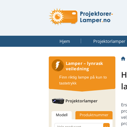
Hjem
Projektorlamper
Lamper – lynrask
veiledning
H
Finn riktig lampe på kun to
tastetrykk
l
Projektorlamper
Ers
pro
Modell
Produktnummer
vel
pro