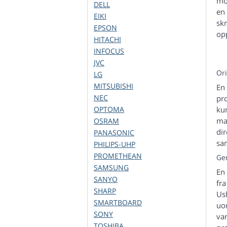
mo
DELL
en 
EIKI
sk
EPSON
opp
HITACHI
INFOCUS
JVC
Or
LG
MITSUBISHI
En
NEC
pr
OPTOMA
ku
mak
OSRAM
dir
PANASONIC
sa
PHILIPS-UHP
PROMETHEAN
Ge
SAMSUNG
En
SANYO
fr
SHARP
Ush
SMARTBOARD
uor
SONY
va
TOSHIBA