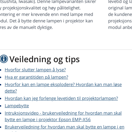
tsushita, Iwasaki). Denne lampevarianten sikrer
levetid og 
 projeksjonskvalitet og høy pålitelighet.
original la
ntering er mer krevende enn med lampe med
de kundene 
dul. Det å bytte denne lampen i projektor kan
projeksjons
res av de manuelt dyktige.
modul anbef
Veiledning og tips
Hvorfor slutter lampen å lyse?
Hva er garantitiden på lampen?
Hvorfor kan en lampe eksplodere? Hvordan kan man løse
dette?
Hvordan kan jeg forlenge levetiden til projektorlampen?
Lampebytte
Intruksjonsvideo - brukerveiledning for hvordan man skal
bytte en lampe i projektor Epson EMP-X56
Brukerveiledning for hvordan man skal bytte en lampe i en