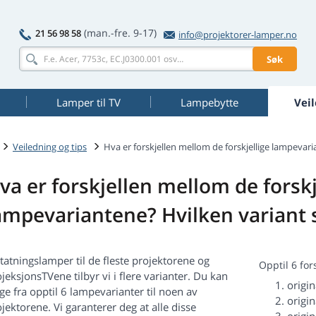
(man.-fre. 9-17)
21 56 98 58
info@projektorer-lamper.no
Søk
Lamper til TV
Lampebytte
Veil
Veiledning og tips
Hva er forskjellen mellom de forskjellige lampevari
va er forskjellen mellom de forskj
ampevariantene? Hvilken variant s
tatningslamper til de fleste projektorene og
Opptil 6 for
jeksjonsTVene tilbyr vi i flere varianter. Du kan
origi
ge fra opptil 6 lampevarianter til noen av
origi
jektorene. Vi garanterer deg at alle disse