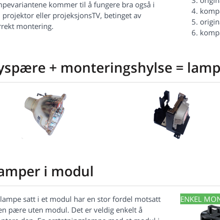
origi
mpevariantene kommer til å fungere bra også i
kompa
 projektor eller projeksjonsTV, betinget av
origi
rrekt montering.
kompa
yspære + monteringshylse =
lam
amper i modul
lampe satt i et modul har en stor fordel motsatt
ENKEL MO
 en pære uten modul. Det er veldig enkelt å