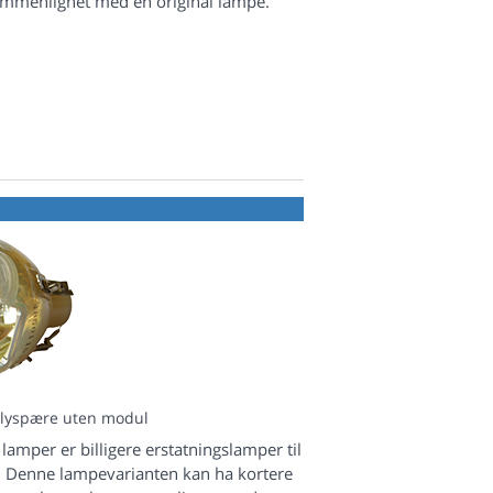
ammenlignet med en original lampe.
 lyspære uten modul
lamper er billigere erstatningslamper til
. Denne lampevarianten kan ha kortere