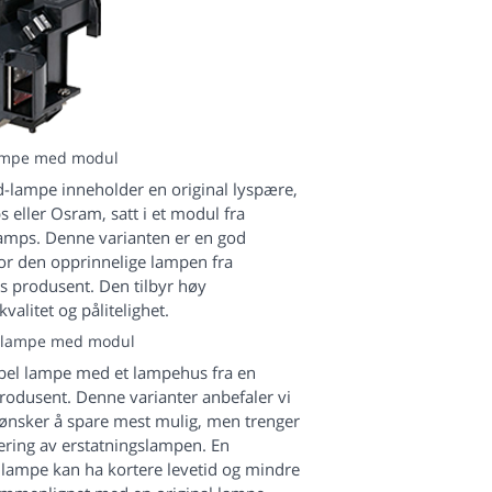
ampe med modul
lampe inneholder en original lyspære,
ps eller Osram, satt i et modul fra
mps. Denne varianten er en god
for den opprinnelige lampen fra
s produsent. Den tilbyr høy
valitet og pålitelighet.
 lampe med modul
bel lampe med et lampehus fra en
produsent. Denne varianter anbefaler vi
m ønsker å spare mest mulig, men trenger
ring av erstatningslampen. En
lampe kan ha kortere levetid og mindre