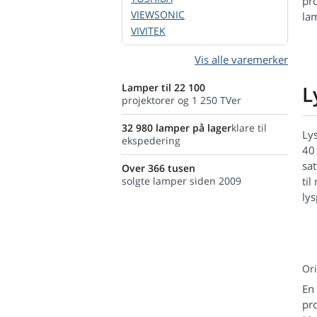
pro
VIEWSONIC
la
VIVITEK
Vis alle varemerker
Lamper til 22 100
L
projektorer og 1 250 TVer
32 980 lamper på lager
klare til
Lys
ekspedering
40
sat
Over 366 tusen
solgte lamper siden 2009
til
ly
Or
En
pr