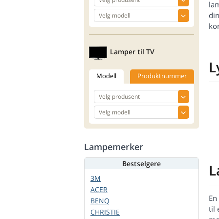
la
din
ko
Lamper til TV
L
Modell
Produktnummer
Lampemerker
Bestselgere
L
3M
ACER
En 
BENQ
til
CHRISTIE