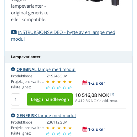
lampevarianter -
original generiske
eller kompatible.
INSTRUKSJONSVIDEO - bytte av en lampe med
modul
Lampevarianter
ORIGINAL
lampe med modul
Produktkode:
Z15246OLM
Projeksjonskvalitet:
1-2 uker
Pålitelighet:
10 516,08 NOK
[1]
8 412,86
NOK ekskl. mva.
GENERISK
lampe med modul
Produktkode:
Z36112GLM
Projeksjonskvalitet:
1-2 uker
Pålitelighet: