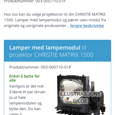
Produktnummer: 003-000710-01P
Hos oss kan du velge projektoron til din CHRISTIE MATRIX
1500. Lamper med lampemodul og pærer uten modul fra
originale og uoriginale produsenter...
Lamper med lampemodul
til
projektor CHRISTIE MATRIX 1500
Produktnummer: 003-000710-01P
Enkel å bytte for
alle
Vanligvis er det nok
å løsne et par skruer,
ta ut hele
lampemodulen og
bytte den. Du kan
velge 3