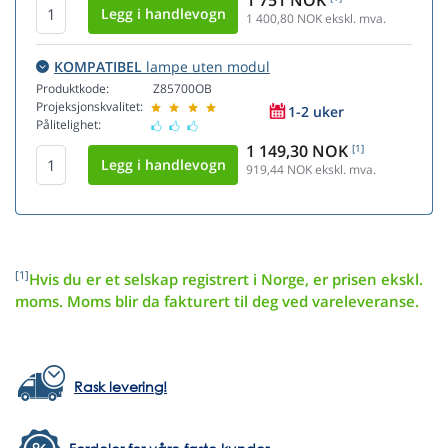
1 751 NOK
1 400,80
NOK ekskl. mva.
KOMPATIBEL
lampe uten modul
Produktkode:
Z85700OB
Projeksjonskvalitet:
1-2 uker
Pålitelighet:
1 149,30 NOK
[1]
919,44
NOK ekskl. mva.
[1]
Hvis du er et selskap registrert i Norge, er prisen ekskl.
moms. Moms blir da fakturert til deg ved vareleveranse.
Rask levering!