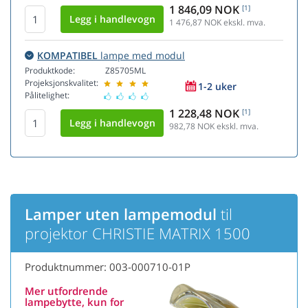
1 846,09 NOK
[1]
1 476,87
NOK ekskl. mva.
KOMPATIBEL
lampe med modul
Produktkode:
Z85705ML
Projeksjonskvalitet:
1-2 uker
Pålitelighet:
1 228,48 NOK
[1]
982,78
NOK ekskl. mva.
Lamper uten lampemodul
til
projektor CHRISTIE MATRIX 1500
Produktnummer: 003-000710-01P
Mer utfordrende
lampebytte, kun for