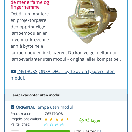
de mer erfarne og
fingernemme
Det å kun montere
en projektorpære i
den opprinnelige
lampemodulen er
mye mer krevende
enn å bytte hele
lampemodulen inkl. pæren. Du kan velge mellom to
lampevarianter uten modul - original eller kompatibel.
INSTRUKSJONSVIDEO - bytte av en lyspære uten
modul.
Lampevarianter uten modul
ORIGINAL
lampe uten modul
Produktkode:
Z6347OOB
Projeksjonskvalitet:
På lager
Pålitelighet:
[1]