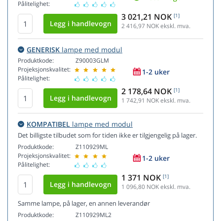
Pålitelighet:
3 021,21 NOK
[1]
2 416,97
NOK ekskl. mva.
GENERISK
lampe med modul
Produktkode:
Z90003GLM
Projeksjonskvalitet:
1-2 uker
Pålitelighet:
2 178,64 NOK
[1]
1 742,91
NOK ekskl. mva.
KOMPATIBEL
lampe med modul
Det billigste tilbudet som for tiden ikke er tilgjengelig på lager.
Produktkode:
Z110929ML
Projeksjonskvalitet:
1-2 uker
Pålitelighet:
1 371 NOK
[1]
1 096,80
NOK ekskl. mva.
Samme lampe, på lager, en annen leverandør
Produktkode:
Z110929ML2