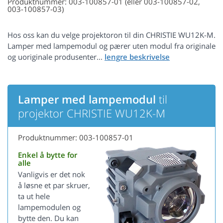
Produktnummer: 003-100857-01 (eller 003-100857-02,
003-100857-03)
Hos oss kan du velge projektoron til din CHRISTIE WU12K-M.
Lamper med lampemodul og pærer uten modul fra originale
og uoriginale produsenter...
Lamper med lampemodul
til
projektor CHRISTIE WU12K-M
Produktnummer: 003-100857-01
Enkel å bytte for
alle
Vanligvis er det nok
å løsne et par skruer,
ta ut hele
lampemodulen og
bytte den. Du kan