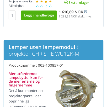
Projeksjonskvalitet:
Eksternlager
Pålitelighet:
1 610,69 NOK
[1]
1 288,55
NOK ekskl. mva.
Lamper uten lampemodul
til
projektor CHRISTIE WU12K-M
Produktnummer: 003-100857-01
Mer utfordrende
lampebytte, kun for
de mer erfarne og
fingernemme
Det å kun montere en
projektorpære i den
opprinnelige
lampemodulen er mye