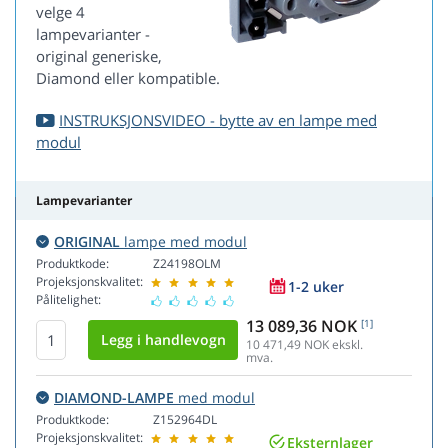
velge 4
lampevarianter -
original generiske,
Diamond eller kompatible.
INSTRUKSJONSVIDEO - bytte av en lampe med
modul
Lampevarianter
ORIGINAL
lampe med modul
Produktkode:
Z24198OLM
Projeksjonskvalitet:
1-2 uker
Pålitelighet:
13 089,36 NOK
[1]
10 471,49
NOK ekskl.
mva.
DIAMOND-LAMPE
med modul
Produktkode:
Z152964DL
Projeksjonskvalitet:
Eksternlager