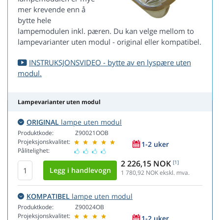
mer krevende enn å
bytte hele
lampemodulen inkl. pæren. Du kan velge mellom to
lampevarianter uten modul - original eller kompatibel.
INSTRUKSJONSVIDEO - bytte av en lyspære uten
modul.
Lampevarianter uten modul
ORIGINAL
lampe uten modul
Produktkode:
Z90021OOB
Projeksjonskvalitet:
1-2 uker
Pålitelighet:
2 226,15 NOK
[1]
1 780,92
NOK ekskl. mva.
KOMPATIBEL
lampe uten modul
Produktkode:
Z90024OB
Projeksjonskvalitet:
1-2 uker