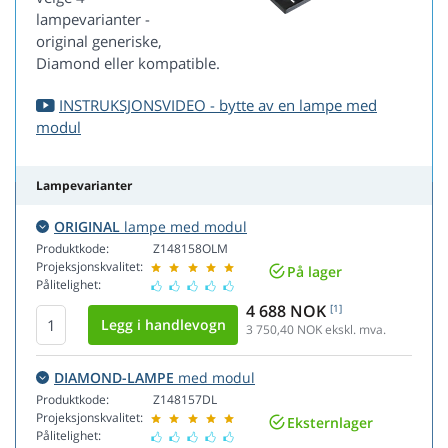
lampevarianter -
original generiske,
Diamond eller kompatible.
INSTRUKSJONSVIDEO - bytte av en lampe med
modul
Lampevarianter
ORIGINAL
lampe med modul
Produktkode:
Z148158OLM
Projeksjonskvalitet:
På lager
Pålitelighet:
4 688 NOK
[1]
3 750,40
NOK ekskl. mva.
DIAMOND-LAMPE
med modul
Produktkode:
Z148157DL
Projeksjonskvalitet:
Eksternlager
Pålitelighet: