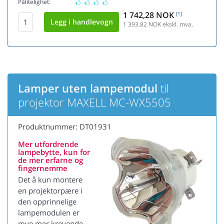
Pålitelighet:
1 742,28 NOK
[1]
1 393,82
NOK ekskl. mva.
Lamper uten lampemodul
til
projektor MAXELL MC-WX5505
Produktnummer: DT01931
Mer utfordrende
lampebytte, kun for
de mer erfarne og
fingernemme
Det å kun montere
en projektorpære i
den opprinnelige
lampemodulen er
mye mer krevende