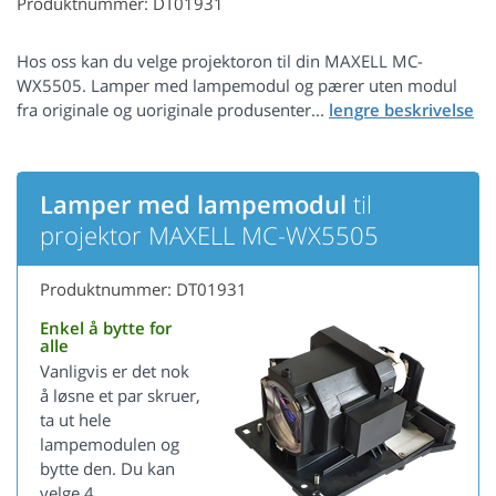
Produktnummer: DT01931
Hos oss kan du velge projektoron til din MAXELL MC-
WX5505. Lamper med lampemodul og pærer uten modul
fra originale og uoriginale produsenter...
Lamper med lampemodul
til
projektor MAXELL MC-WX5505
Produktnummer: DT01931
Enkel å bytte for
alle
Vanligvis er det nok
å løsne et par skruer,
ta ut hele
lampemodulen og
bytte den. Du kan
velge 4