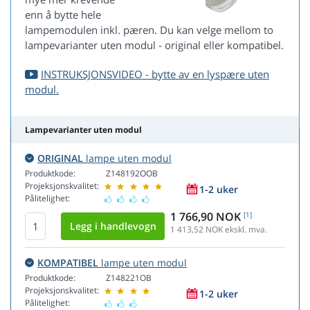
enn å bytte hele
lampemodulen inkl. pæren. Du kan velge mellom to
lampevarianter uten modul - original eller kompatibel.
INSTRUKSJONSVIDEO - bytte av en lyspære uten
modul.
Lampevarianter uten modul
ORIGINAL
lampe uten modul
Produktkode:
Z148192OOB
Projeksjonskvalitet:
1-2 uker
Pålitelighet:
1 766,90 NOK
[1]
1 413,52
NOK ekskl. mva.
KOMPATIBEL
lampe uten modul
Produktkode:
Z148221OB
Projeksjonskvalitet:
1-2 uker
Pålitelighet: