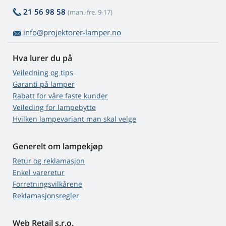
21 56 98 58
(man.-fre. 9-17)
info@projektorer-lamper.no
Hva lurer du på
Veiledning og tips
Garanti på lamper
Rabatt for våre faste kunder
Veileding for lampebytte
Hvilken lampevariant man skal velge
Generelt om lampekjøp
Retur og reklamasjon
Enkel vareretur
Forretningsvilkårene
Reklamasjonsregler
Web Retail s.r.o.