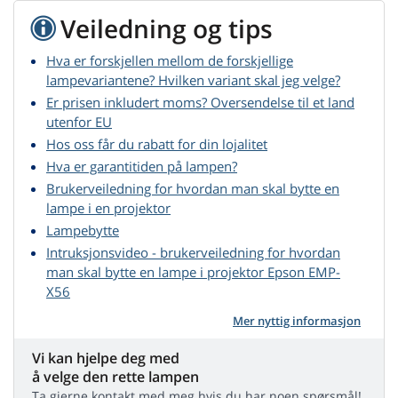
Veiledning og tips
Hva er forskjellen mellom de forskjellige
lampevariantene? Hvilken variant skal jeg velge?
Er prisen inkludert moms? Oversendelse til et land
utenfor EU
Hos oss får du rabatt for din lojalitet
Hva er garantitiden på lampen?
Brukerveiledning for hvordan man skal bytte en
lampe i en projektor
Lampebytte
Intruksjonsvideo - brukerveiledning for hvordan
man skal bytte en lampe i projektor Epson EMP-
X56
Mer nyttig informasjon
Vi kan hjelpe deg med
å velge den rette lampen
Ta gjerne kontakt med meg hvis du har noen spørsmål!