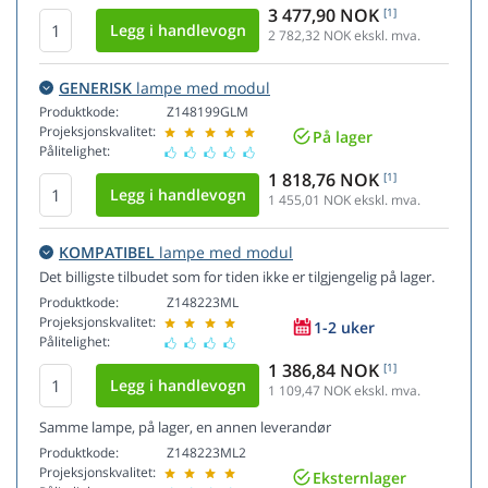
3 477,90 NOK
[1]
2 782,32
NOK ekskl. mva.
GENERISK
lampe med modul
Produktkode:
Z148199GLM
Projeksjonskvalitet:
På lager
Pålitelighet:
1 818,76 NOK
[1]
1 455,01
NOK ekskl. mva.
KOMPATIBEL
lampe med modul
Det billigste tilbudet som for tiden ikke er tilgjengelig på lager.
Produktkode:
Z148223ML
Projeksjonskvalitet:
1-2 uker
Pålitelighet:
1 386,84 NOK
[1]
1 109,47
NOK ekskl. mva.
Samme lampe, på lager, en annen leverandør
Produktkode:
Z148223ML2
Projeksjonskvalitet:
Eksternlager