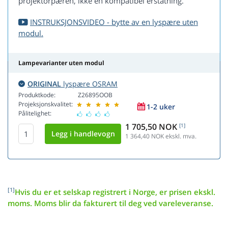
projektorpæren, ikke en kompatibel erstatning.
INSTRUKSJONSVIDEO - bytte av en lyspære uten
modul.
Lampevarianter uten modul
ORIGINAL
lyspære OSRAM
Produktkode:
Z26895OOB
Projeksjonskvalitet:
1-2 uker
Pålitelighet:
1 705,50 NOK
[1]
1 364,40
NOK ekskl. mva.
[1]
Hvis du er et selskap registrert i Norge, er prisen ekskl.
moms. Moms blir da fakturert til deg ved vareleveranse.