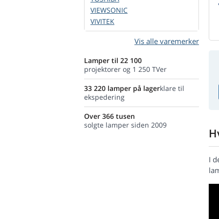
VIEWSONIC
VIVITEK
Vis alle varemerker
Lamper til 22 100
projektorer og 1 250 TVer
33 220 lamper på lager
klare til
ekspedering
Over 366 tusen
solgte lamper siden 2009
H
I 
la