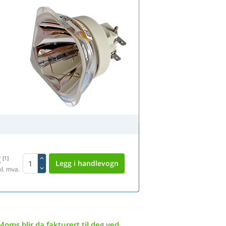
K
[1]
l. mva.
Moms blir da fakturert til deg ved