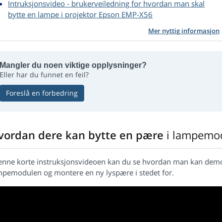
Intruksjonsvideo - brukerveiledning for hvordan man skal
bytte en lampe i projektor Epson EMP-X56
Mer nyttig informasjon
Mangler du noen viktige opplysninger?
Eller har du funnet en feil?
Foreslå en forbedring
vordan dere kan bytte en pære
i lampemo
denne korte instruksjonsvideoen kan du se hvordan man kan demo
mpemodulen og montere en ny lyspære i stedet for.