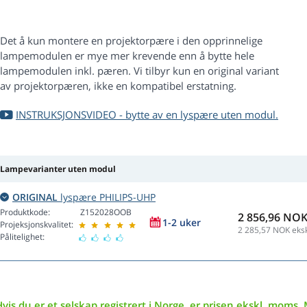
Det å kun montere en projektorpære i den opprinnelige
lampemodulen er mye mer krevende enn å bytte hele
lampemodulen inkl. pæren. Vi tilbyr kun en original variant
av projektorpæren, ikke en kompatibel erstatning.
INSTRUKSJONSVIDEO - bytte av en lyspære uten modul.
Lampevarianter uten modul
ORIGINAL
lyspære PHILIPS-UHP
Produktkode:
Z152028OOB
2 856,96 NO
1-2 uker
Projeksjonskvalitet:
2 285,57
NOK eksk
Pålitelighet:
vis du er et selskap registrert i Norge, er prisen ekskl. moms. 