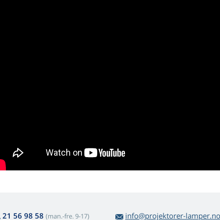
21 56 98 58
info@projektorer-lamper.n
(man.-fre. 9-17)