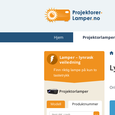
Hjem
Projektorlamper
Lamper – lynrask
veiledning
L
Finn riktig lampe på kun to
tastetrykk
Or
Projektorlamper
Modell
Produktnummer