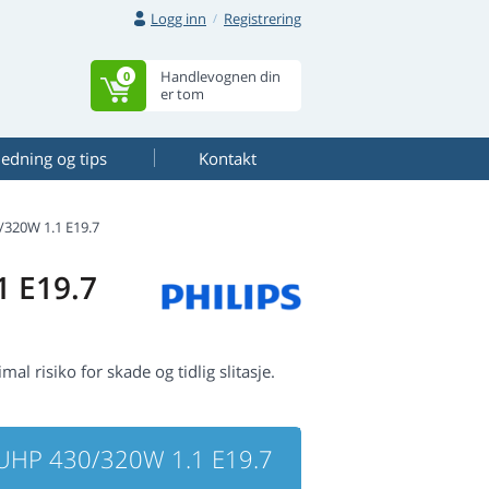
Logg inn
Registrering
Handlevognen din
0
er tom
ledning og tips
Kontakt
320W 1.1 E19.7
1 E19.7
al risiko for skade og tidlig slitasje.
UHP 430/320W 1.1 E19.7