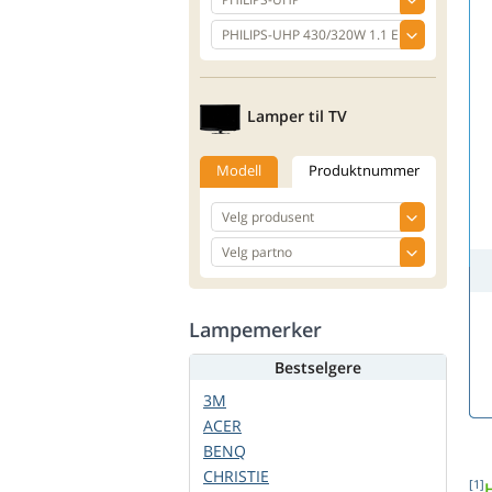
Lamper til TV
Modell
Produktnummer
Lampemerker
Bestselgere
3M
ACER
BENQ
CHRISTIE
[1]
H