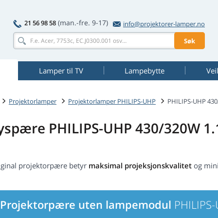
(man.-fre. 9-17)
21 56 98 58
info@projektorer-lamper.no
Søk
Lamper til TV
Lampebytte
Vei
Projektorlamper
Projektorlamper PHILIPS-UHP
PHILIPS-UHP 430/
yspære PHILIPS-UHP 430/320W 1.
iginal projektorpære betyr
maksimal projeksjonskvalitet
og minim
Projektorpære uten lampemodul
PHILIPS-