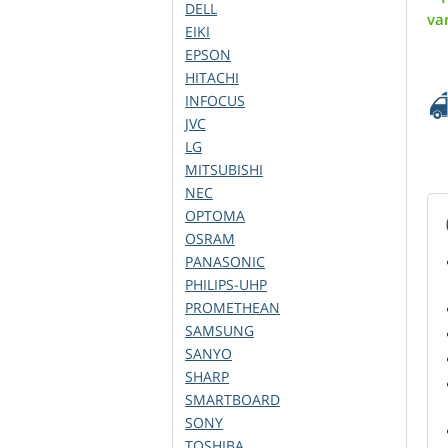
DELL
va
EIKI
EPSON
HITACHI
INFOCUS
JVC
LG
MITSUBISHI
NEC
OPTOMA
OSRAM
PANASONIC
PHILIPS-UHP
PROMETHEAN
SAMSUNG
SANYO
SHARP
SMARTBOARD
SONY
TOSHIBA