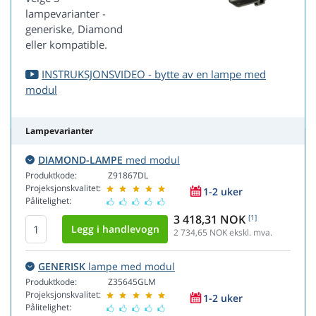
lampevarianter -
generiske, Diamond
eller kompatible.
INSTRUKSJONSVIDEO - bytte av en lampe med
modul
Lampevarianter
DIAMOND-LAMPE
med modul
Produktkode:
Z91867DL
Projeksjonskvalitet:
1-2 uker
Pålitelighet:
3 418,31 NOK
[1]
2 734,65
NOK ekskl. mva.
GENERISK
lampe med modul
Produktkode:
Z35645GLM
Projeksjonskvalitet:
1-2 uker
Pålitelighet: