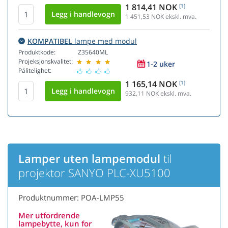
1 814,41 NOK
[1]
1 451,53
NOK ekskl. mva.
KOMPATIBEL
lampe med modul
Produktkode:
Z35640ML
Projeksjonskvalitet:
1-2 uker
Pålitelighet:
1 165,14 NOK
[1]
932,11
NOK ekskl. mva.
Lamper uten lampemodul
til
projektor SANYO PLC-XU5100
Produktnummer: POA-LMP55
Mer utfordrende
lampebytte, kun for