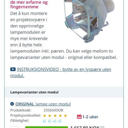
de mer erfarne og
fingernemme
Det å kun montere
en projektorpære i
den opprinnelige
lampemodulen er
mye mer krevende
enn å bytte hele
lampemodulen inkl. pæren. Du kan velge mellom to
lampevarianter uten modul - original eller kompatibel.
INSTRUKSJONSVIDEO - bytte av en lyspære uten
modul.
Lampevarianter uten modul
ORIGINAL
lampe uten modul
Produktkode:
Z35650OOB
Projeksjonskvalitet:
1-2 uker
Pålitelighet:
[1]