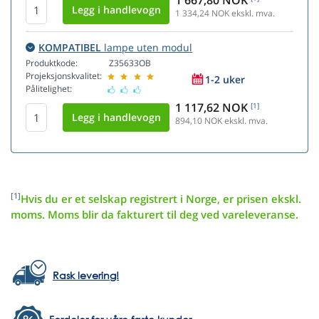
1 667,80 NOK
1 334,24
NOK ekskl. mva.
KOMPATIBEL
lampe uten modul
Produktkode:
Z35633OB
Projeksjonskvalitet:
1-2 uker
Pålitelighet:
1 117,62 NOK
[1]
894,10
NOK ekskl. mva.
[1]
Hvis du er et selskap registrert i Norge, er prisen ekskl.
moms. Moms blir da fakturert til deg ved vareleveranse.
Rask levering!