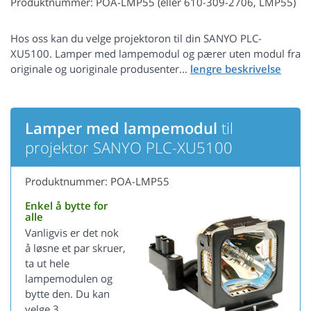
Produktnummer: POA-LMP55 (eller 610-309-2706, LMP55)
Hos oss kan du velge projektoron til din SANYO PLC-
XU5100. Lamper med lampemodul og pærer uten modul fra
originale og uoriginale produsenter...
Lamper med lampemodul
til
projektor SANYO PLC-XU5100
Produktnummer: POA-LMP55
Enkel å bytte for
alle
Vanligvis er det nok
å løsne et par skruer,
ta ut hele
lampemodulen og
bytte den. Du kan
velge 3