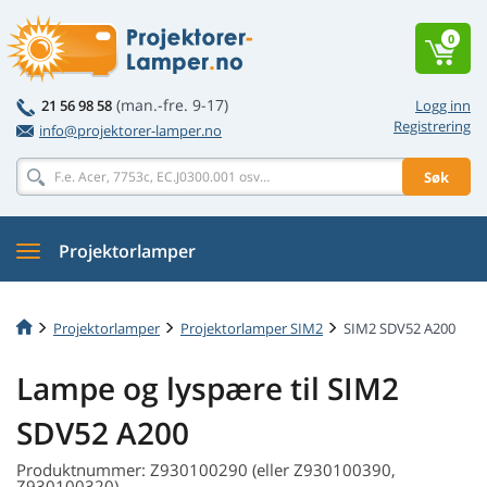
0
(man.-fre. 9-17)
21 56 98 58
Logg inn
Registrering
info@projektorer-lamper.no
Søk
Projektorlamper
Projektorlamper
Projektorlamper SIM2
SIM2 SDV52 A200
Lampe og lyspære til SIM2
SDV52 A200
Produktnummer: Z930100290 (eller Z930100390,
Z930100320)