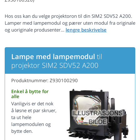
Hos oss kan du velge projektoron til din SIM2 SDV52 A200.
Lamper med lampemodul og pærer uten modul fra originale
og uoriginale produsenter...
Lampe med lampemodul
til
projektor SIM2 SDV52 A200
Produktnummer: Z930100290
Enkel å bytte for
alle
Vanligvis er det nok
å løsne et par skruer,
ta ut hele
lampemodulen og
bytte den.