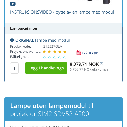
INSTRUKSJONSVIDEO - bytte av en lampe med modul
Lampevarianter
ORIGINAL
lampe med modul
Produktkode:
Z15527OLM
Projeksjonskvalitet:
1-2 uker
Pålitelighet:
8 379,71 NOK
[1]
6 703,77
NOK ekskl. mva.
Lampe uten lampemodul
til
projektor SIM2 SDV52 A200