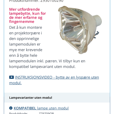
Produktnummer: Z930100290
Mer utfordrende
lampebytte, kun for
de mer erfarne og
fingernemme
Det å kun montere
en projektorpære i
den opprinnelige
lampemodulen er
mye mer krevende
enn å bytte hele
lampemodulen inkl. pæren. Vi tilbyr kun en
kompatibel lampevariant uten modul.
INSTRUKSJONSVIDEO - bytte av en lyspære uten
modul.
Lampevarianter uten modul
KOMPATIBEL
lampe uten modul
Produktkode:
Z79709OB