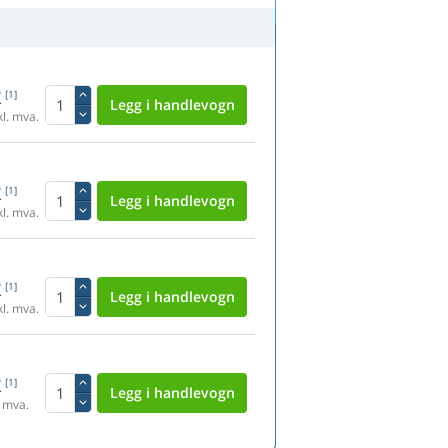
K
[1]
l. mva.
K
[1]
l. mva.
K
[1]
l. mva.
K
[1]
 mva.