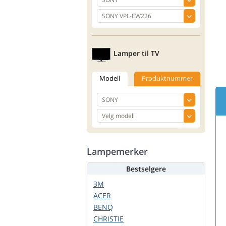
Lamper til TV
Modell
Produktnummer
Lampemerker
Bestselgere
3M
ACER
BENQ
CHRISTIE