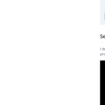
S
I 
pro