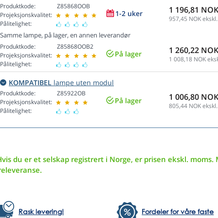
Produktkode:
Z85868OOB
1 196,81 NO
1-2 uker
Projeksjonskvalitet:
957,45
NOK ekskl.
Pålitelighet:
Samme lampe, på lager, en annen leverandør
Produktkode:
Z85868OOB2
1 260,22 NO
På lager
Projeksjonskvalitet:
1 008,18
NOK eksk
Pålitelighet:
KOMPATIBEL
lampe uten modul
Produktkode:
Z85922OB
1 006,80 NO
På lager
Projeksjonskvalitet:
805,44
NOK ekskl.
Pålitelighet:
vis du er et selskap registrert i Norge, er prisen ekskl. moms. 
releveranse.
Rask levering!
Fordeler for våre faste