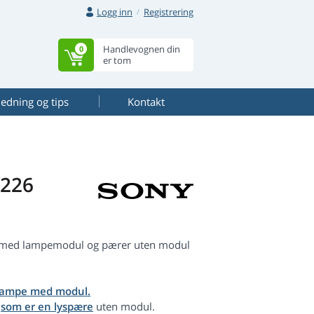
Logg inn
Registrering
Handlevognen din
0
er tom
ledning og tips
Kontakt
W226
r med lampemodul og pærer uten modul
lampe med modul.
,
som er en lyspære
uten modul.