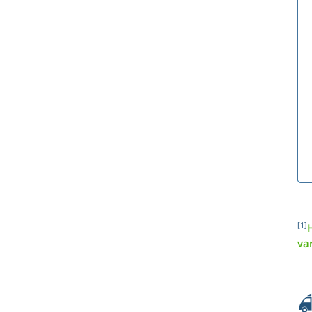
[1]
H
va