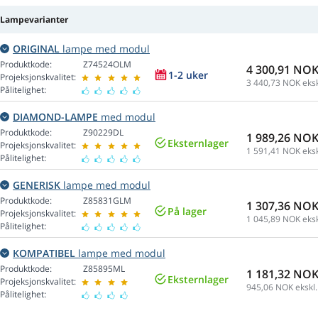
Lampevarianter
ORIGINAL
lampe med modul
Produktkode:
Z74524OLM
4 300,91 NO
1-2 uker
Projeksjonskvalitet:
3 440,73
NOK eksk
Pålitelighet:
DIAMOND-LAMPE
med modul
Produktkode:
Z90229DL
1 989,26 NO
Eksternlager
Projeksjonskvalitet:
1 591,41
NOK eksk
Pålitelighet:
GENERISK
lampe med modul
Produktkode:
Z85831GLM
1 307,36 NO
På lager
Projeksjonskvalitet:
1 045,89
NOK eksk
Pålitelighet:
KOMPATIBEL
lampe med modul
Produktkode:
Z85895ML
1 181,32 NO
Eksternlager
Projeksjonskvalitet:
945,06
NOK ekskl.
Pålitelighet: