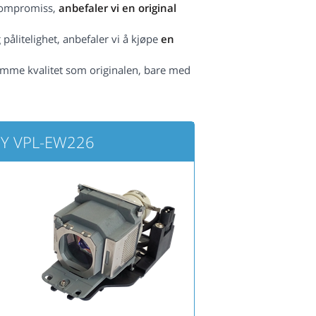
 kompromiss,
anbefaler vi en original
pålitelighet, anbefaler vi å kjøpe
en
amme kvalitet som originalen, bare med
ONY VPL-EW226