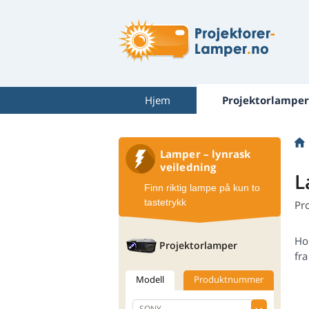
Hjem
Projektorlamper
Lamper – lynrask
veiledning
L
Finn riktig lampe på kun to
tastetrykk
Pr
Ho
Projektorlamper
fra
Modell
Produktnummer