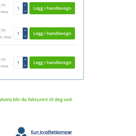
K
[1]
 mva.
K
[1]
l. mva.
K
[1]
 mva.
Moms blir da fakturert til deg ved
Kun kvalitetslamper