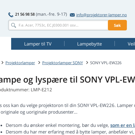
(man.-fre. 9-17)
21 56 98 58
info@projektorer-lamper.no
Søk
Lamper til TV
Lampebytte
Vei
Projektorlamper
Projektorlamper SONY
SONY VPL-EW226
ampe og lyspære til SONY VPL-E
oduktnummer: LMP-E212
s oss kan du velge projektoron til din SONY VPL-EW226. Lampe
 originale og uoriginale produsenter...
Dersom du ønsker enkel montering, bør du velge,
som er en 
Dersom du har mer erfaring med å bytte lamper, anbefaler vi