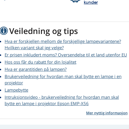
kunder
Veiledning og tips
Hva er forskjellen mellom de forskjellige lampevariantene?
Hvilken variant skal jeg velge?
Er prisen inkludert moms? Oversendelse til et land utenfor EU
Hos oss får du rabatt for din lojalitet
Hva er garantitiden på lampen?
Brukerveiledning for hvordan man skal bytte en lampe i en
projektor
Lampebytte
Intruksjonsvideo - brukerveiledning for hvordan man skal
bytte en lampe i projektor Epson EMP-X56
Mer nyttig informasjon