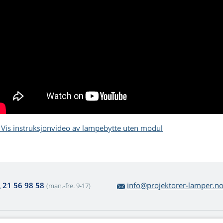
Vis instruksjonvideo av lampebytte uten modul
21 56 98 58
info@projektorer-lamper.n
(man.-fre. 9-17)