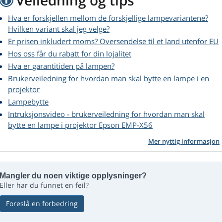
Veiledning og tips
Hva er forskjellen mellom de forskjellige lampevariantene?
Hvilken variant skal jeg velge?
Er prisen inkludert moms? Oversendelse til et land utenfor EU
Hos oss får du rabatt for din lojalitet
Hva er garantitiden på lampen?
Brukerveiledning for hvordan man skal bytte en lampe i en
projektor
Lampebytte
Intruksjonsvideo - brukerveiledning for hvordan man skal
bytte en lampe i projektor Epson EMP-X56
Mer nyttig informasjon
Mangler du noen viktige opplysninger?
Eller har du funnet en feil?
Foreslå en forbedring