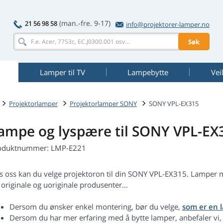
(man.-fre. 9-17)
21 56 98 58
info@projektorer-lamper.no
Søk
Lamper til TV
Lampebytte
Vei
Projektorlamper
Projektorlamper SONY
SONY VPL-EX315
ampe og lyspære til SONY VPL-EX
oduktnummer: LMP-E221
s oss kan du velge projektoron til din SONY VPL-EX315. Lampe
 originale og uoriginale produsenter...
Dersom du ønsker enkel montering, bør du velge,
som er en 
Dersom du har mer erfaring med å bytte lamper, anbefaler vi