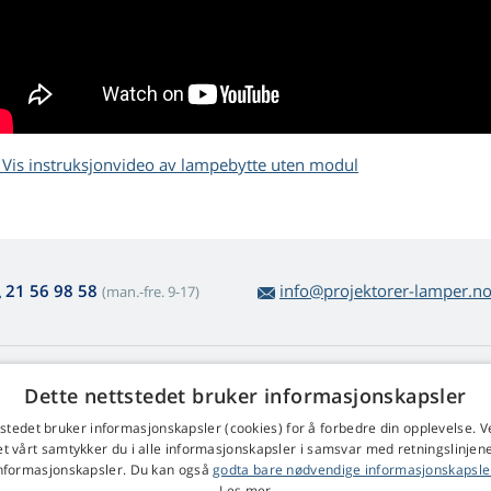
Vis instruksjonvideo av lampebytte uten modul
21 56 98 58
info@projektorer-lamper.n
(man.-fre. 9-17)
enerelt om lampekjøp
Web Retail s.r.o.
Dette nettstedet bruker informasjonskapsler
tur og reklamasjon
Kontakt
tstedet bruker informasjonskapsler (cookies) for å forbedre din opplevelse. V
kel vareretur
et vårt samtykker du i alle informasjonskapsler i samsvar med retningslinjene
rretningsvilkårene
nformasjonskapsler. Du kan også
godta bare nødvendige informasjonskapsle
klamasjonsregler
Les mer