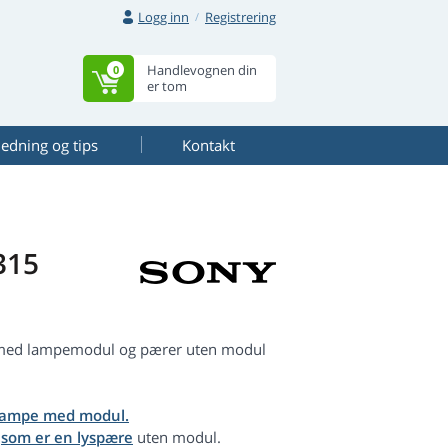
Logg inn
Registrering
Handlevognen din
0
er tom
ledning og tips
Kontakt
315
r med lampemodul og pærer uten modul
lampe med modul.
,
som er en lyspære
uten modul.