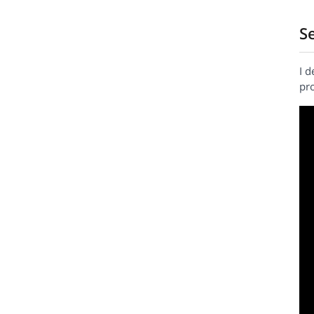
S
I 
pro