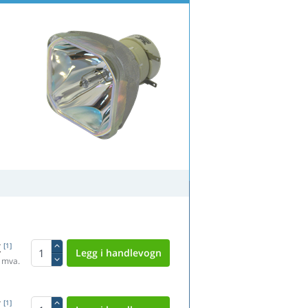
K
[1]
 mva.
K
[1]