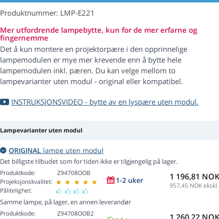
Produktnummer: LMP-E221
Mer utfordrende lampebytte, kun for de mer erfarne og
fingernemme
Det å kun montere en projektorpære i den opprinnelige
lampemodulen er mye mer krevende enn å bytte hele
lampemodulen inkl. pæren. Du kan velge mellom to
lampevarianter uten modul - original eller kompatibel.
INSTRUKSJONSVIDEO - bytte av en lyspære uten modul.
Lampevarianter uten modul
ORIGINAL
lampe uten modul
Det billigste tilbudet som for tiden ikke er tilgjengelig på lager.
Produktkode:
Z94708OOB
1 196,81 NO
1-2 uker
Projeksjonskvalitet:
957,45
NOK ekskl.
Pålitelighet:
Samme lampe, på lager, en annen leverandør
Produktkode:
Z94708OOB2
1 260,22 NO