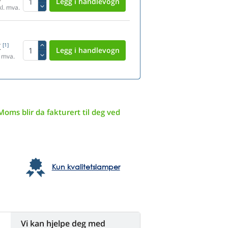
l. mva.
K
[1]
 mva.
Moms blir da fakturert til deg ved
Kun kvalitetslamper
Vi kan hjelpe deg med