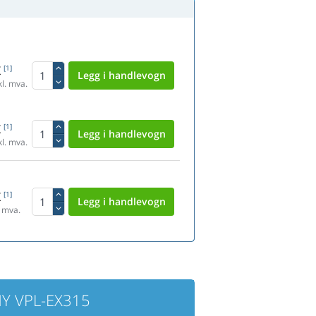
K
[1]
l. mva.
K
[1]
l. mva.
K
[1]
 mva.
ONY VPL-EX315