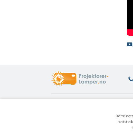
Hva lurer du på
G
Veiledning og tips
Re
Dette net
Garanti på lamper
En
nettsted
Rabatt for våre faste kunder
Fo
i
Veileding for lampebytte
Re