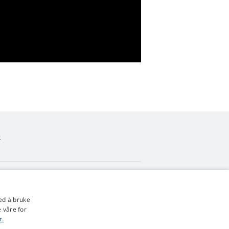
o
4,9
stjerner
ed å bruke
545 anmeldelser
Google
 våre for
r.