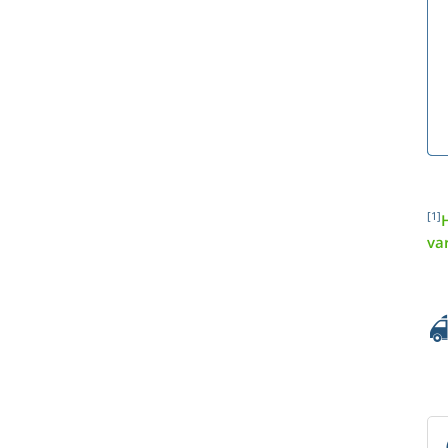
[1]
H
va