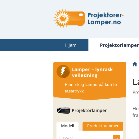
Hjem
Projektorlamper
Lamper – lynrask
veiledning
L
Finn riktig lampe på kun to
tastetrykk
Pr
Ho
Projektorlamper
fra
Modell
Produktnummer