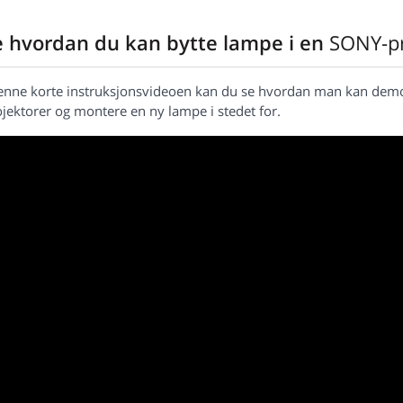
e hvordan du kan bytte lampe i en
SONY-pr
denne korte instruksjonsvideoen kan du se hvordan man kan demo
jektorer og montere en ny lampe i stedet for.