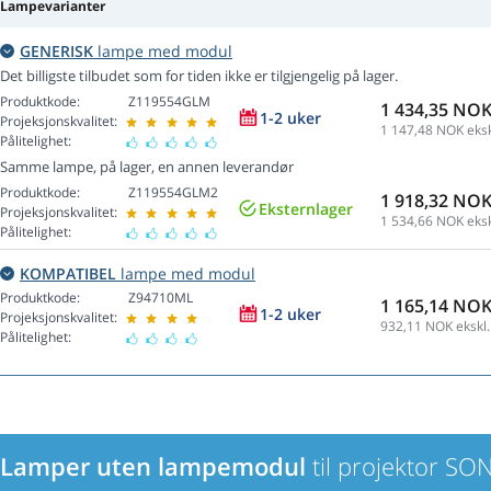
Lampevarianter
GENERISK
lampe med modul
Det billigste tilbudet som for tiden ikke er tilgjengelig på lager.
Produktkode:
Z119554GLM
1 434,35 NO
1-2 uker
Projeksjonskvalitet:
1 147,48
NOK eksk
Pålitelighet:
Samme lampe, på lager, en annen leverandør
Produktkode:
Z119554GLM2
1 918,32 NO
Eksternlager
Projeksjonskvalitet:
1 534,66
NOK eksk
Pålitelighet:
KOMPATIBEL
lampe med modul
Produktkode:
Z94710ML
1 165,14 NO
1-2 uker
Projeksjonskvalitet:
932,11
NOK ekskl.
Pålitelighet:
Lamper uten lampemodul
til projektor S