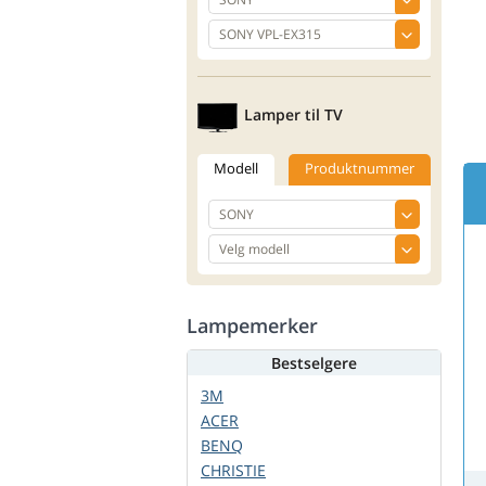
Lamper til TV
Modell
Produktnummer
Lampemerker
Bestselgere
3M
ACER
BENQ
CHRISTIE