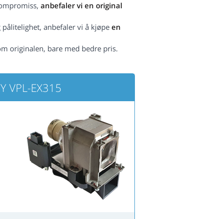
 kompromiss,
anbefaler vi en original
pålitelighet, anbefaler vi å kjøpe
en
om originalen, bare med bedre pris.
NY VPL-EX315