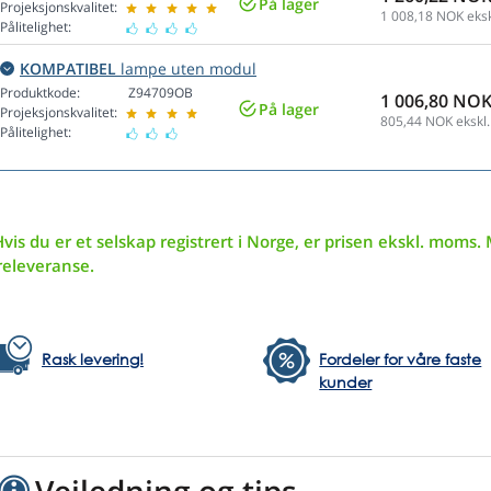
På lager
Projeksjonskvalitet:
1 008,18
NOK eksk
Pålitelighet:
KOMPATIBEL
lampe uten modul
Produktkode:
Z94709OB
1 006,80 NO
På lager
Projeksjonskvalitet:
805,44
NOK ekskl.
Pålitelighet:
vis du er et selskap registrert i Norge, er prisen ekskl. moms. 
releveranse.
Rask levering!
Fordeler for våre faste
kunder