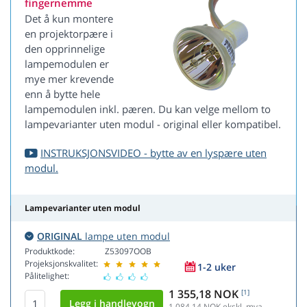
fingernemme
Det å kun montere
en projektorpære i
den opprinnelige
lampemodulen er
mye mer krevende
enn å bytte hele
lampemodulen inkl. pæren. Du kan velge mellom to
lampevarianter uten modul - original eller kompatibel.
INSTRUKSJONSVIDEO - bytte av en lyspære uten
modul.
Lampevarianter uten modul
ORIGINAL
lampe uten modul
Produktkode:
Z53097OOB
Projeksjonskvalitet:
1-2 uker
Pålitelighet:
1 355,18 NOK
[1]
1 084,14
NOK ekskl. mva.