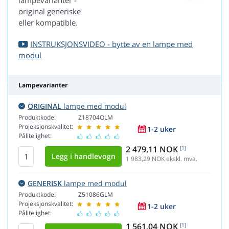
lampevarianter -
original generiske
eller kompatible.
INSTRUKSJONSVIDEO - bytte av en lampe med
modul
Lampevarianter
ORIGINAL
lampe med modul
Produktkode:
Z18704OLM
Projeksjonskvalitet:
1-2 uker
Pålitelighet:
2 479,11 NOK
[1]
1 983,29
NOK ekskl. mva.
GENERISK
lampe med modul
Produktkode:
Z51086GLM
Projeksjonskvalitet:
1-2 uker
Pålitelighet:
1 561,04 NOK
[1]