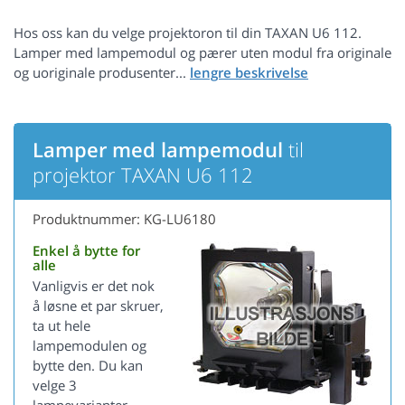
Hos oss kan du velge projektoron til din TAXAN U6 112.
Lamper med lampemodul og pærer uten modul fra originale
og uoriginale produsenter...
Lamper med lampemodul
til
projektor TAXAN U6 112
Produktnummer: KG-LU6180
Enkel å bytte for
alle
Vanligvis er det nok
å løsne et par skruer,
ta ut hele
lampemodulen og
bytte den. Du kan
velge 3