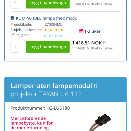
1 248,83
NOK ekskl. mva.
KOMPATIBEL
lampe med modul
Produktkode:
Z70384ML
Projeksjonskvalitet:
1-2 uker
Pålitelighet:
1 418,51 NOK
[1]
1 134,81
NOK ekskl. mva.
Lamper uten lampemodul
til
projektor TAXAN U6 112
Produktnummer: KG-LU6180
Mer utfordrende
lampebytte, kun for
de mer erfarne og