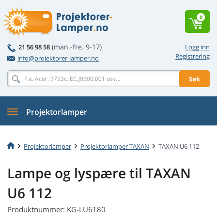
0
(man.-fre. 9-17)
21 56 98 58
Logg inn
Registrering
info@projektorer-lamper.no
Søk
Projektorlamper
Projektorlamper
Projektorlamper TAXAN
TAXAN U6 112
Lampe og lyspære til TAXAN
U6 112
Produktnummer: KG-LU6180