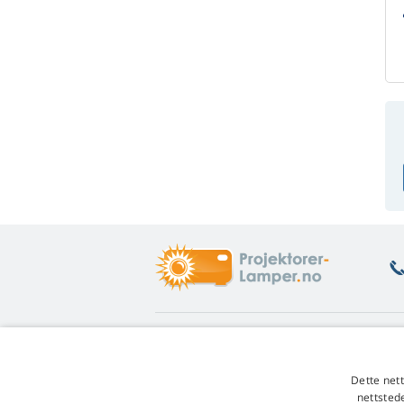
Hva lurer du på
G
Veiledning og tips
Re
Dette net
Garanti på lamper
En
nettsted