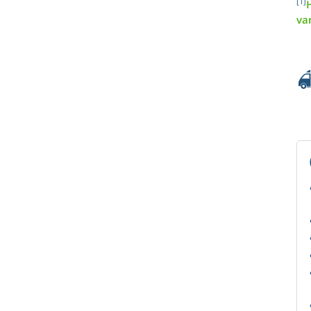
[1]
H
va