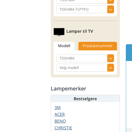
Lamper til TV
Modell
Produktnummer
Lampemerker
Bestselgere
3M
ACER
BENQ
CHRISTIE