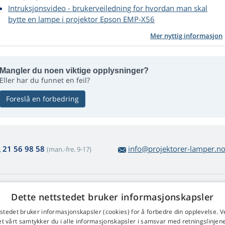
Intruksjonsvideo - brukerveiledning for hvordan man skal
bytte en lampe i projektor Epson EMP-X56
Mer nyttig informasjon
Mangler du noen viktige opplysninger?
Eller har du funnet en feil?
Foreslå en forbedring
21 56 98 58
info@projektorer-lamper.n
(man.-fre. 9-17)
enerelt om lampekjøp
Web Retail s.r.o.
Dette nettstedet bruker informasjonskapsler
tur og reklamasjon
Kontakt
tstedet bruker informasjonskapsler (cookies) for å forbedre din opplevelse. V
kel vareretur
et vårt samtykker du i alle informasjonskapsler i samsvar med retningslinjene