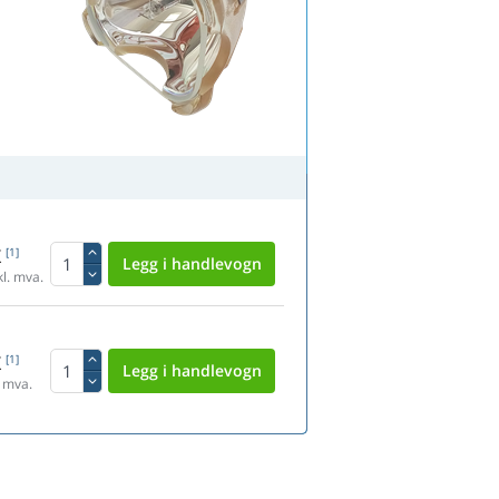
K
[1]
l. mva.
K
[1]
 mva.