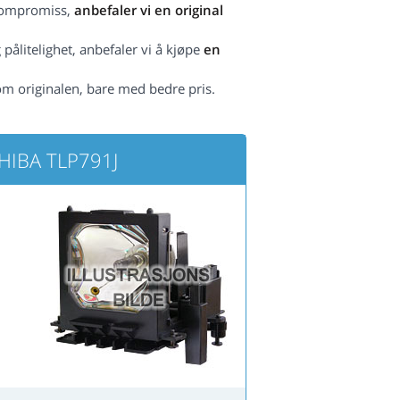
 kompromiss,
anbefaler vi en original
pålitelighet, anbefaler vi å kjøpe
en
om originalen, bare med bedre pris.
SHIBA TLP791J