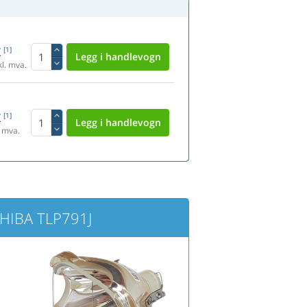
K
[1]
l. mva.
K
[1]
 mva.
SHIBA TLP791J