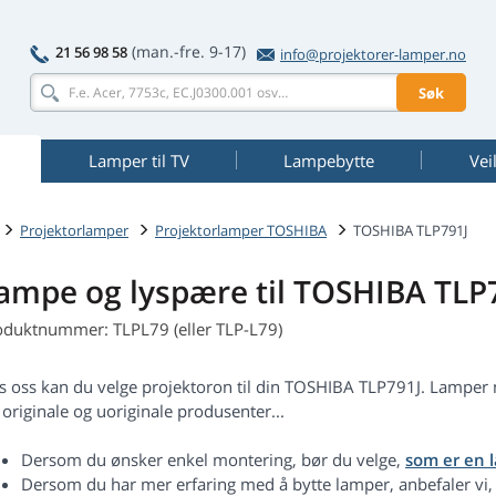
(man.-fre. 9-17)
21 56 98 58
info@projektorer-lamper.no
Søk
Lamper til TV
Lampebytte
Vei
Projektorlamper
Projektorlamper TOSHIBA
TOSHIBA TLP791J
ampe og lyspære til TOSHIBA TLP
oduktnummer: TLPL79 (eller TLP-L79)
s oss kan du velge projektoron til din TOSHIBA TLP791J. Lamp
 originale og uoriginale produsenter...
Dersom du ønsker enkel montering, bør du velge,
som er en 
Dersom du har mer erfaring med å bytte lamper, anbefaler vi