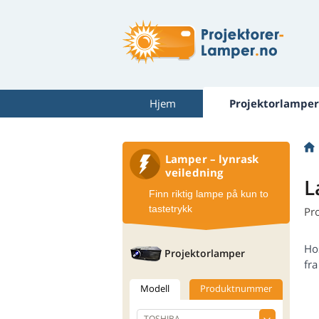
Hjem
Projektorlamper
Lamper – lynrask
veiledning
L
Finn riktig lampe på kun to
tastetrykk
Pr
Ho
Projektorlamper
fra
Modell
Produktnummer