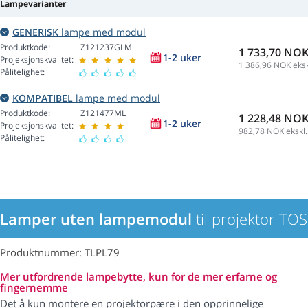
Lampevarianter
GENERISK
lampe med modul
Produktkode:
Z121237GLM
1 733,70 NO
1-2 uker
Projeksjonskvalitet:
1 386,96
NOK eksk
Pålitelighet:
KOMPATIBEL
lampe med modul
Produktkode:
Z121477ML
1 228,48 NO
1-2 uker
Projeksjonskvalitet:
982,78
NOK ekskl.
Pålitelighet:
Lamper uten lampemodul
til projektor TO
Produktnummer: TLPL79
Mer utfordrende lampebytte, kun for de mer erfarne og
fingernemme
Det å kun montere en projektorpære i den opprinnelige