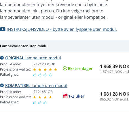
lampemodulen er mye mer krevende enn å bytte hele
lampemodulen inkl. pæren. Du kan velge mellom to
lampevarianter uten modul - original eller kompatibel.
INSTRUKSJONSVIDEO - bytte av en lyspære uten modul.
Lampevarianter uten modul
ORIGINAL
lampe uten modul
Produktkode:
Z121233OOB
1 968,39 NO
Eksternlager
Projeksjonskvalitet:
1 574,71
NOK eksk
Pålitelighet:
KOMPATIBEL
lampe uten modul
Produktkode:
Z121481OB
1 081,28 NO
1-2 uker
Projeksjonskvalitet:
865,02
NOK ekskl.
Pålitelighet: