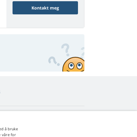
Kontakt meg
o
4,9
stjerner
ed å bruke
545 anmeldelser
Google
 våre for