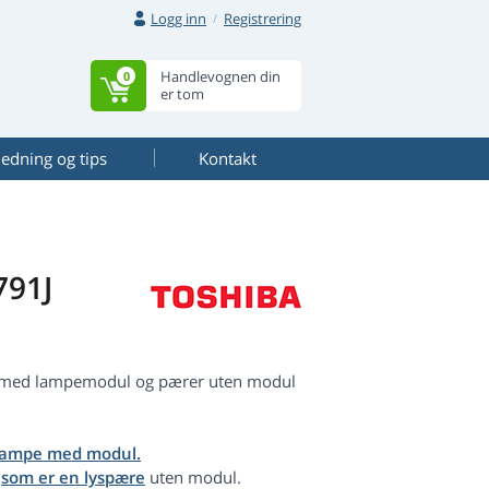
Logg inn
Registrering
Handlevognen din
0
er tom
ledning og tips
Kontakt
791J
er med lampemodul og pærer uten modul
lampe med modul.
,
som er en lyspære
uten modul.