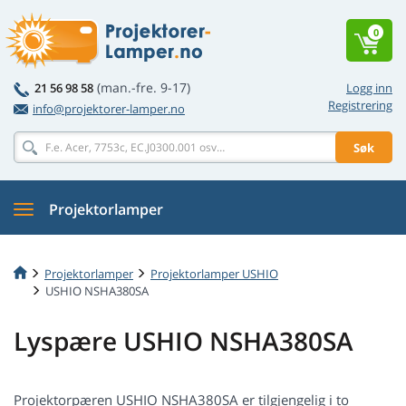
0
(man.-fre. 9-17)
21 56 98 58
Logg inn
Registrering
info@projektorer-lamper.no
Søk
Projektorlamper
Projektorlamper
Projektorlamper USHIO
USHIO NSHA380SA
Lyspære USHIO NSHA380SA
Projektorpæren USHIO NSHA380SA er tilgjengelig i to