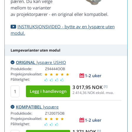
pæren. Du kan velge
mellom to varianter
av projektorpærer - en original eller kompatibel.
INSTRUKSJONSVIDEO - bytte av en lyspære uten
modul.
Lampevarianter uten modul
ORIGINAL
lyspære USHIO
Produktkode:
Z94444OOB
Projeksjonskvalitet:
1-2 uker
Pålitelighet:
3 017,95 NOK
[1]
2 414,36
NOK ekskl. mva.
KOMPATIBEL
lyspære
Produktkode:
Z120075OB
Projeksjonskvalitet:
1-2 uker
Pålitelighet:
1 371 NOK
[1]