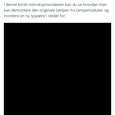
I denne korte instruksjonsvideoen kan du se hvordan man
kan demontere den originale lampen fra lampemodulen og
montere en ny lyspære i stedet for.