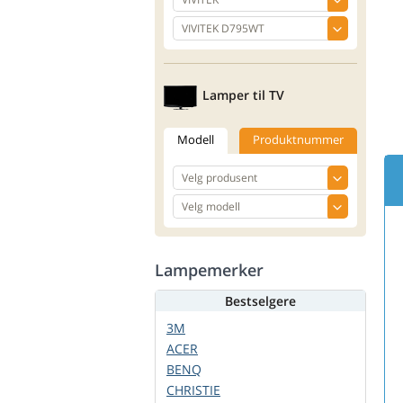
Lamper til TV
Modell
Produktnummer
Lampemerker
Bestselgere
3M
ACER
BENQ
CHRISTIE