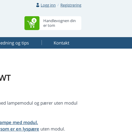
Logg inn
Registrering
Handlevognen din
0
er tom
ledning og tips
Kontakt
5WT
r med lampemodul og pærer uten modul
lampe med modul.
,
som er en lyspære
uten modul.