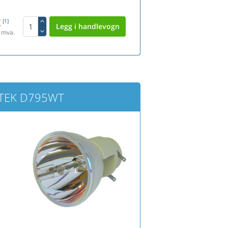
K
[1]
 mva.
VITEK D795WT