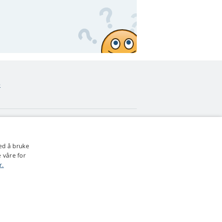
o
4,9
stjerner
ed å bruke
545 anmeldelser
Google
 våre for
r.