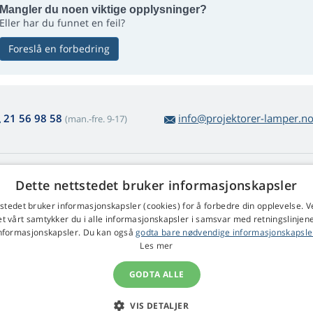
Mangler du noen viktige opplysninger?
Eller har du funnet en feil?
Foreslå en forbedring
21 56 98 58
info@projektorer-lamper.n
(man.-fre. 9-17)
enerelt om lampekjøp
Web Retail s.r.o.
Dette nettstedet bruker informasjonskapsler
tur og reklamasjon
Kontakt
tstedet bruker informasjonskapsler (cookies) for å forbedre din opplevelse. V
kel vareretur
et vårt samtykker du i alle informasjonskapsler i samsvar med retningslinjene
rretningsvilkårene
nformasjonskapsler. Du kan også
godta bare nødvendige informasjonskapsle
klamasjonsregler
Les mer
GODTA ALLE
VIS DETALJER