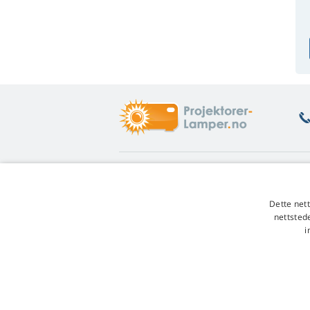
Hva lurer du på
G
Veiledning og tips
Re
Dette net
Garanti på lamper
En
nettsted
Rabatt for våre faste kunder
Fo
i
Veileding for lampebytte
Re
Hvilken lampevariant man skal
velge