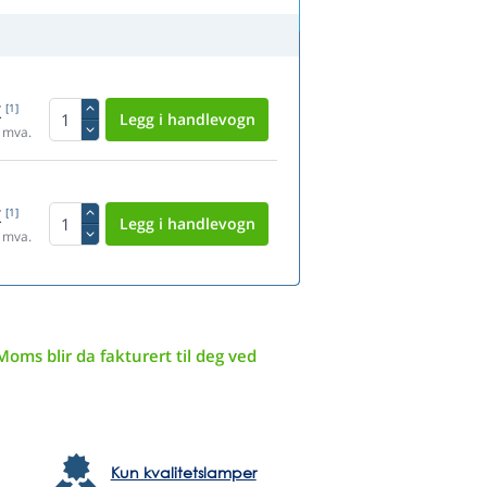
K
[1]
 mva.
K
[1]
 mva.
Moms blir da fakturert til deg ved
Kun kvalitetslamper