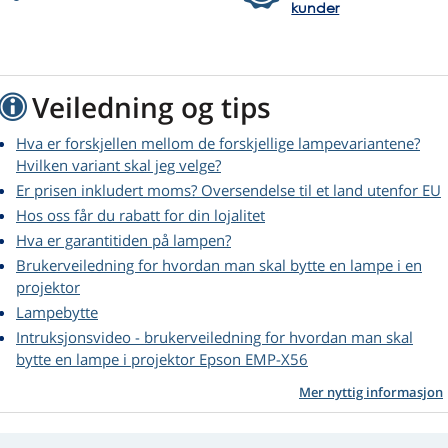
kunder
Veiledning og tips
Hva er forskjellen mellom de forskjellige lampevariantene?
Hvilken variant skal jeg velge?
Er prisen inkludert moms? Oversendelse til et land utenfor EU
Hos oss får du rabatt for din lojalitet
Hva er garantitiden på lampen?
Brukerveiledning for hvordan man skal bytte en lampe i en
projektor
Lampebytte
Intruksjonsvideo - brukerveiledning for hvordan man skal
bytte en lampe i projektor Epson EMP-X56
Mer nyttig informasjon