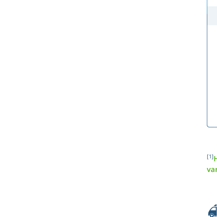
[1]
H
va