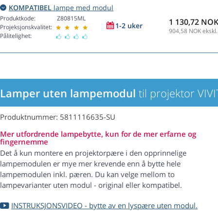
KOMPATIBEL
lampe med modul
Produktkode:
Z80815ML
1 130,72 NO
1-2 uker
Projeksjonskvalitet:
904,58
NOK ekskl.
Pålitelighet:
Lamper uten lampemodul
til projektor VI
Produktnummer: 5811116635-SU
Mer utfordrende lampebytte, kun for de mer erfarne og
fingernemme
Det å kun montere en projektorpære i den opprinnelige
lampemodulen er mye mer krevende enn å bytte hele
lampemodulen inkl. pæren. Du kan velge mellom to
lampevarianter uten modul - original eller kompatibel.
INSTRUKSJONSVIDEO - bytte av en lyspære uten modul.