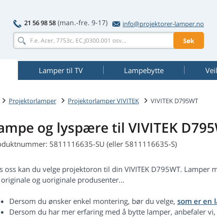
(man.-fre. 9-17)
21 56 98 58
info@projektorer-lamper.no
Søk
Lamper til TV
Lampebytte
Vei
Projektorlamper
Projektorlamper VIVITEK
VIVITEK D795WT
ampe og lyspære til VIVITEK D79
oduktnummer: 5811116635-SU (eller 5811116635-S)
s oss kan du velge projektoron til din VIVITEK D795WT. Lampe
 originale og uoriginale produsenter...
Dersom du ønsker enkel montering, bør du velge,
som er en 
Dersom du har mer erfaring med å bytte lamper, anbefaler vi