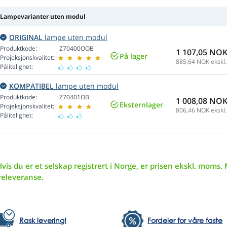
Lampevarianter uten modul
ORIGINAL
lampe uten modul
Produktkode:
Z70400OOB
1 107,05 NO
På lager
Projeksjonskvalitet:
885,64
NOK ekskl.
Pålitelighet:
KOMPATIBEL
lampe uten modul
Produktkode:
Z70401OB
1 008,08 NO
Eksternlager
Projeksjonskvalitet:
806,46
NOK ekskl.
Pålitelighet:
vis du er et selskap registrert i Norge, er prisen ekskl. moms. 
releveranse.
Rask levering!
Fordeler for våre faste