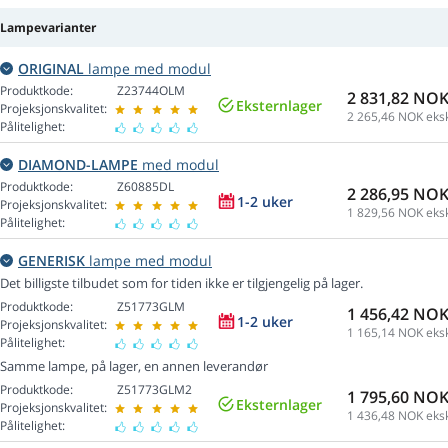
Lampevarianter
ORIGINAL
lampe med modul
Produktkode:
Z23744OLM
2 831,82 NO
Eksternlager
Projeksjonskvalitet:
2 265,46
NOK eksk
Pålitelighet:
DIAMOND-LAMPE
med modul
Produktkode:
Z60885DL
2 286,95 NO
1-2 uker
Projeksjonskvalitet:
1 829,56
NOK eksk
Pålitelighet:
GENERISK
lampe med modul
Det billigste tilbudet som for tiden ikke er tilgjengelig på lager.
Produktkode:
Z51773GLM
1 456,42 NO
1-2 uker
Projeksjonskvalitet:
1 165,14
NOK eksk
Pålitelighet:
Samme lampe, på lager, en annen leverandør
Produktkode:
Z51773GLM2
1 795,60 NO
Eksternlager
Projeksjonskvalitet:
1 436,48
NOK eksk
Pålitelighet: