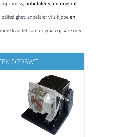
 kompromiss,
anbefaler vi en original
pålitelighet, anbefaler vi å kjøpe
en
amme kvalitet som originalen, bare med
VITEK D795WT