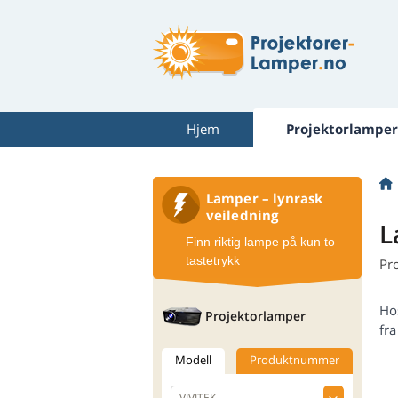
Hjem
Projektorlamper
Lamper – lynrask
veiledning
L
Finn riktig lampe på kun to
tastetrykk
Pr
Ho
Projektorlamper
fra
Modell
Produktnummer